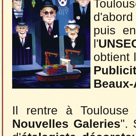
Toulou
d'abor
puis e
l'
UNSE
obtient 
Publici
Beaux-A
Il rentre à Toulouse
Nouvelles Galeries
".