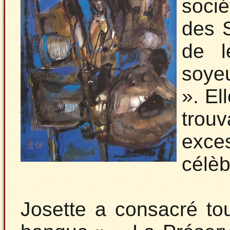
soci
des S
de l
soyeu
». El
trou
exce
célèb
Josette a consacré tou